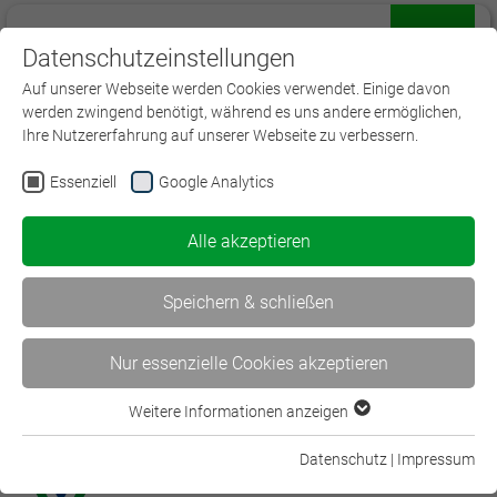
Datenschutzeinstellungen
Menü
Auf unserer Webseite werden Cookies verwendet. Einige davon
werden zwingend benötigt, während es uns andere ermöglichen,
Ihre Nutzererfahrung auf unserer Webseite zu verbessern.
Essenziell
Google Analytics
Neue Prüfungsvorbereitung
Alle akzeptieren
Folgen Sie uns auf:
Speichern & schließen
Nur essenzielle Cookies akzeptieren
Weitere Informationen anzeigen
Essenziell
Essenzielle Cookies werden für grundlegende Funktionen der
Datenschutz
|
Impressum
Webseite benötigt. Dadurch ist gewährleistet, dass die