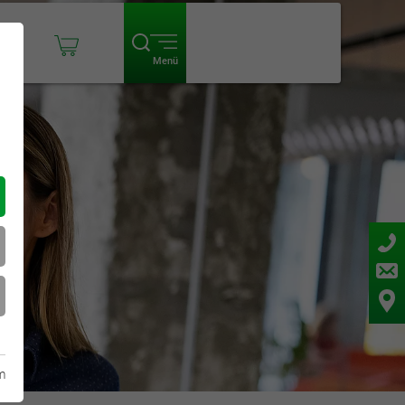
ogin
Menü
m