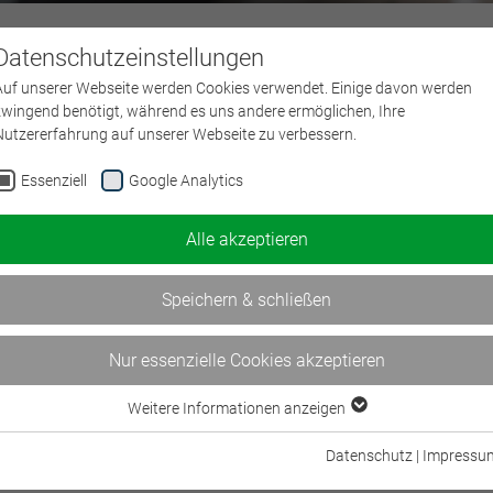
Datenschutzeinstellungen
Über uns
L
Auf unserer Webseite werden Cookies verwendet. Einige davon werden
zwingend benötigt, während es uns andere ermöglichen, Ihre
Nutzererfahrung auf unserer Webseite zu verbessern.
Essenziell
Google Analytics
Alle akzeptieren
ional in
und Finanzanlagen
Speichern & schließen
Nur essenzielle Cookies akzeptieren
Weitere Informationen anzeigen
Essenziell
Essenzielle Cookies werden für grundlegende Funktionen der Webseite
Datenschutz
|
Impressu
benötigt. Dadurch ist gewährleistet, dass die Webseite einwandfrei