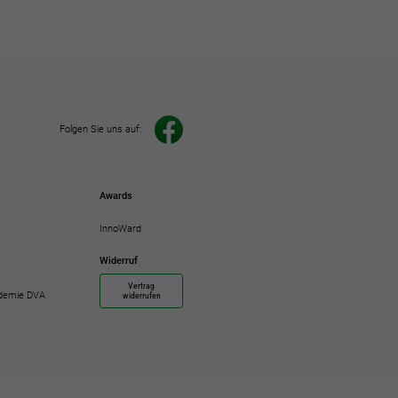
Folgen Sie uns auf:
Awards
InnoWard
Widerruf
Vertrag
demie DVA
widerrufen