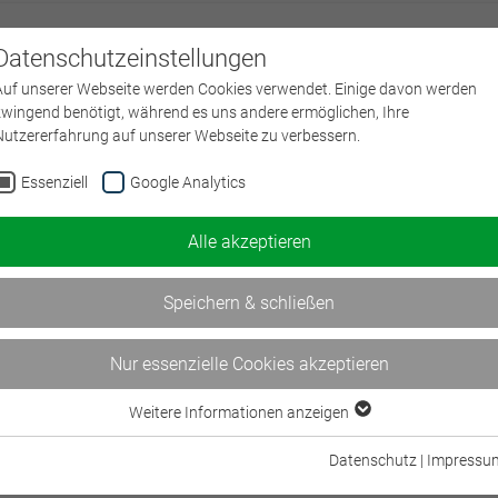
Datenschutzeinstellungen
Über uns
L
Auf unserer Webseite werden Cookies verwendet. Einige davon werden
zwingend benötigt, während es uns andere ermöglichen, Ihre
Nutzererfahrung auf unserer Webseite zu verbessern.
Essenziell
Google Analytics
Zahlung
Prüfen & 
2
3
Alle akzeptieren
g
Speichern & schließen
aben keine Seminare im War
Nur essenzielle Cookies akzeptieren
Weitere Informationen anzeigen
Essenziell
Essenzielle Cookies werden für grundlegende Funktionen der Webseite
Datenschutz
|
Impressu
benötigt. Dadurch ist gewährleistet, dass die Webseite einwandfrei