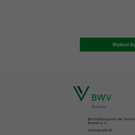
Weitere K
Berufsbildungswerk der Versich
Bremen e. V.
Martinistraße 30