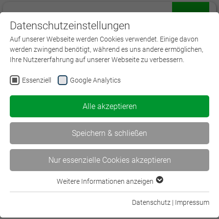
Datenschutzeinstellungen
Menü
Auf unserer Webseite werden Cookies verwendet. Einige davon
werden zwingend benötigt, während es uns andere ermöglichen,
Ihre Nutzererfahrung auf unserer Webseite zu verbessern.
Essenziell
Google Analytics
ERROR:
Content Element with uid "4691" and type
"gridelements_pi1" has no rendering definition!
Alle akzeptieren
Speichern & schließen
Folgen Sie uns auf:
Nur essenzielle Cookies akzeptieren
Weitere Informationen anzeigen
Essenziell
Essenzielle Cookies werden für grundlegende Funktionen der
Datenschutz
|
Impressum
Webseite benötigt. Dadurch ist gewährleistet, dass die