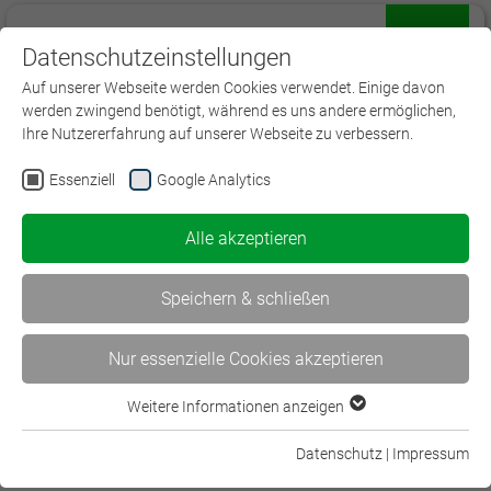
Datenschutzeinstellungen
Menü
Auf unserer Webseite werden Cookies verwendet. Einige davon
werden zwingend benötigt, während es uns andere ermöglichen,
Ihre Nutzererfahrung auf unserer Webseite zu verbessern.
Essenziell
Google Analytics
Fachliche Spezialkurse
Alle akzeptieren
Derzeit haben wir hier kein regionales
Bildungsangebot.
Speichern & schließen
Nur essenzielle Cookies akzeptieren
Folgen Sie uns auf:
Weitere Informationen anzeigen
Essenziell
Essenzielle Cookies werden für grundlegende Funktionen der
Datenschutz
|
Impressum
Webseite benötigt. Dadurch ist gewährleistet, dass die